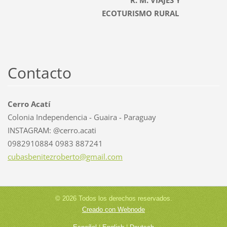
R. M. VIAJES Y
ECOTURISMO RURAL
Contacto
Cerro Acatí
Colonia Independencia - Guaira - Paraguay
INSTAGRAM: @cerro.acati
0982910884 0983 887241
cubasben
itezrobe
rto@gmai
l.com
© 2026 Todos los derechos reservados.
Creado con Webnode