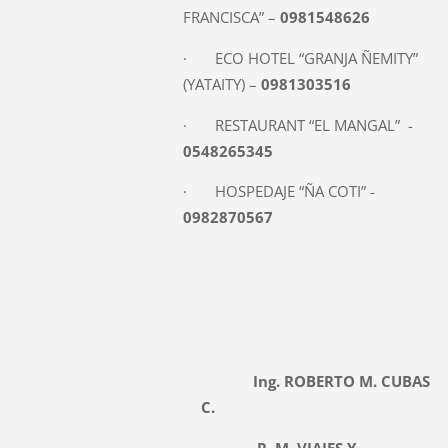
FRANCISCA” –
0981548626
· ECO HOTEL “GRANJA ÑEMITY”
(YATAITY) –
0981303516
· RESTAURANT “EL MANGAL” -
0548265345
· HOSPEDAJE “ÑA COTI” -
0982870567
Ing. ROBERTO M. CUBAS
C.